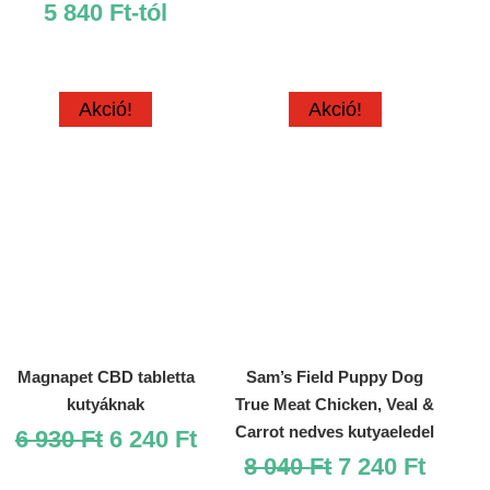
5 840
Ft
-tól
price
price
was:
is:
6
6
930 Ft.
240 Ft
Akció!
Akció!
Magnapet CBD tabletta
Sam’s Field Puppy Dog
kutyáknak
True Meat Chicken, Veal &
Carrot nedves kutyaeledel
Original
Current
6 930
Ft
6 240
Ft
Original
Curre
price
price
8 040
Ft
7 240
Ft