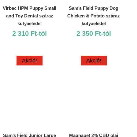
Virbac HPM Puppy Small
Sam’s Field Puppy Dog
and Toy Dental száraz
Chicken & Potato száraz
kutyaeledel
kutyaeledel
2 310
Ft
-tól
2 350
Ft
-tól
Akció!
Akció!
Sam’s Field Junior Large
Magnapet 2% CBD olaj