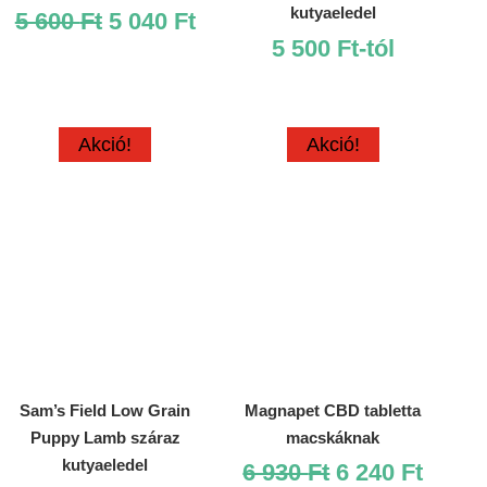
kutyaeledel
Original
Current
5 600
Ft
5 040
Ft
price
price
5 500
Ft
-tól
was:
is:
5
5
600 Ft.
040 Ft.
Akció!
Akció!
Sam’s Field Low Grain
Magnapet CBD tabletta
Puppy Lamb száraz
macskáknak
kutyaeledel
Original
Curre
6 930
Ft
6 240
Ft