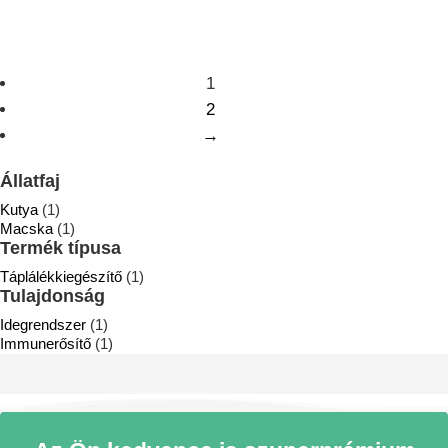
price
price
was:
is:
was:
is:
6
6
8
7
930 Ft.
240 Ft.
040 Ft.
240 Ft
1
2
→
Állatfaj
Kutya
(1)
Macska
(1)
Termék típusa
Táplálékkiegészítő
(1)
Tulajdonság
Idegrendszer
(1)
Immunerősítő
(1)