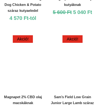
Dog Chicken & Potato
kutyáknak
száraz kutyaeledel
Original
Curre
5 600
Ft
5 040
Ft
4 570
Ft
-tól
price
price
was:
is:
5
5
600 Ft.
040 Ft
Akció!
Akció!
Magnapet 2% CBD olaj
Sam’s Field Low Grain
macskáknak
Junior Large Lamb száraz